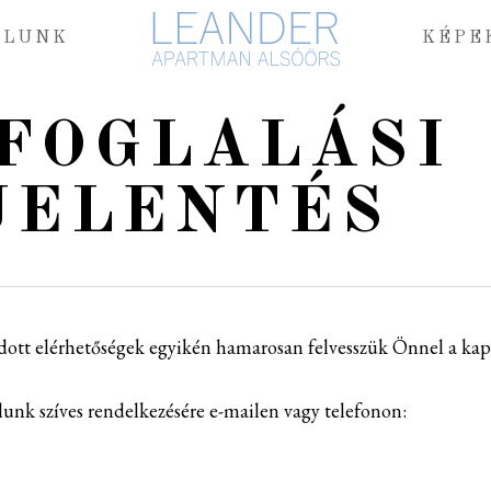
ÓLUNK
KÉPE
 FOGLALÁSI
JELENTÉS
ott elérhetőségek egyikén hamarosan felvesszük Önnel a kapc
lunk szíves rendelkezésére e-mailen vagy telefonon: