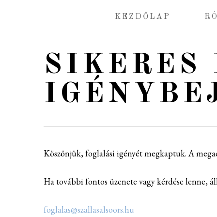
Skip
KEZDŐLAP
R
to
main
content
SIKERES
IGÉNYBE
Köszönjük, foglalási igényét megkaptuk. A megad
Ha további fontos üzenete vagy kérdése lenne, ál
foglalas@szallasalsoors.hu