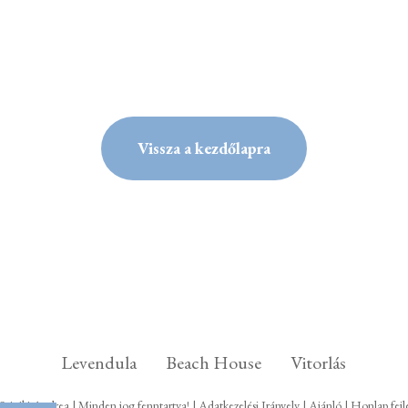
Vissza a kezdőlapra
Levendula
Beach House
Vitorlás
ziráki Andrea | Minden jog fenntartva! |
Adatkezelési Irányelv
|
Ajánló
| Honlap fejl