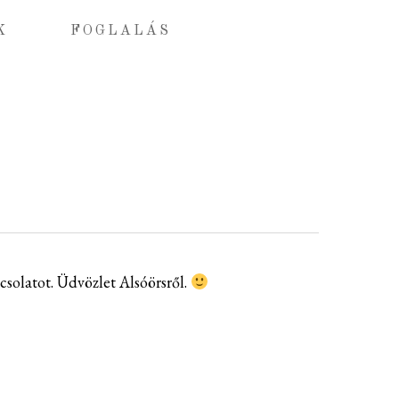
Menu
K
FOGLALÁS
solatot. Üdvözlet Alsóörsről.