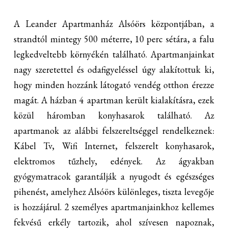
A Leander Apartmanház Alsóörs központjában, a
strandtól mintegy 500 méterre, 10 perc sétára, a falu
legkedveltebb környékén található. Apartmanjainkat
nagy szeretettel és odafigyeléssel úgy alakítottuk ki,
hogy minden hozzánk látogató vendég otthon érezze
magát. A házban 4 apartman került kialakításra, ezek
közül háromban konyhasarok található. Az
apartmanok az alábbi felszereltséggel rendelkeznek:
Kábel Tv, Wifi Internet, felszerelt konyhasarok,
elektromos tűzhely, edények. Az ágyakban
gyógymatracok garantálják a nyugodt és egészséges
pihenést, amelyhez Alsóörs különleges, tiszta levegője
is hozzájárul. 2 személyes apartmanjainkhoz kellemes
fekvésű erkély tartozik, ahol szívesen napoznak,