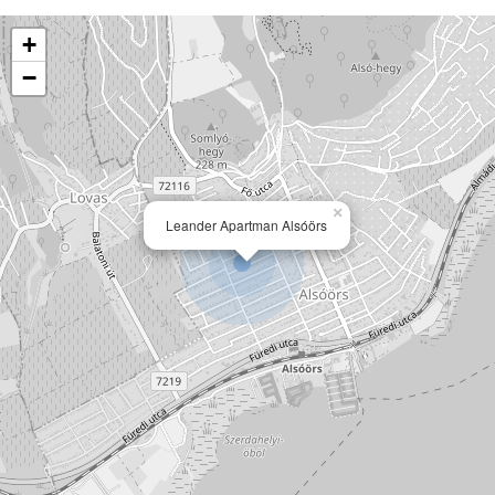
+
−
×
Leander Apartman Alsóörs