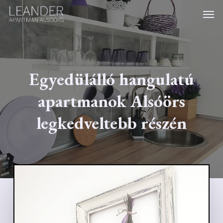
Skip
Menu
Men
to
main
content
Egyedülálló hangulatú
apartmanok Alsóörs
legkedveltebb részén