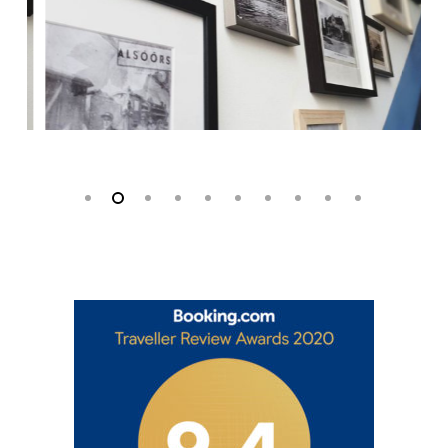
Slide
2
of
10