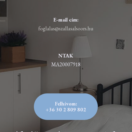
E-mail cím:
foglalas@szallasalsoors.hu
NTAK
MA20007918
Felhívom:
+36 30 2 809 802