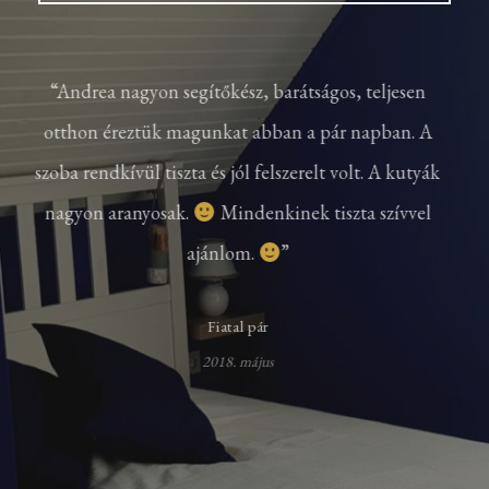
“
Andrea nagyon segítőkész, barátságos, teljesen
otthon éreztük magunkat abban a pár napban. A
szoba rendkívül tiszta és jól felszerelt volt. A kutyák
nagyon aranyosak.
Mindenkinek tiszta szívvel
ajánlom.
”
Fiatal pár
2018. május